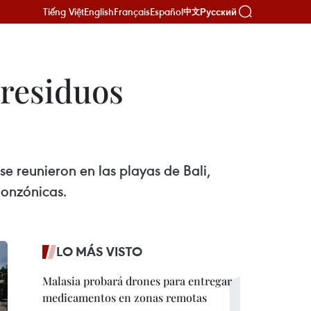
Tiếng Việt
English
Français
Español
Русский
中文
 residuos
 se reunieron en las playas de Bali,
monzónicas.
LO MÁS VISTO
Malasia probará drones para entregar
medicamentos en zonas remotas