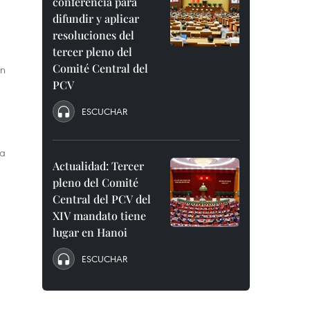
conferencia para
difundir y aplicar
resoluciones del
tercer pleno del
Comité Central del
en
PCV
ESCUCHAR
ia
Actualidad: Tercer
pleno del Comité
Central del PCV del
XIV mandato tiene
lugar en Hanoi
ESCUCHAR