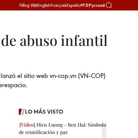
Tiếng Việt
English
Français
Español
Русский
中文
de abuso infantil
lanzó el sitio web vn-cop.vn (VN-COP)
erespacio.
LO MÁS VISTO
Hien Luong - Ben Hai: Símbolo
de reunificación y paz