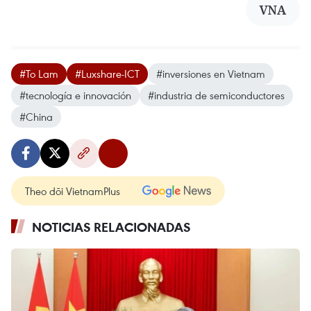
VNA
#To Lam
#Luxshare-ICT
#inversiones en Vietnam
#tecnología e innovación
#industria de semiconductores
#China
Theo dõi VietnamPlus
NOTICIAS RELACIONADAS