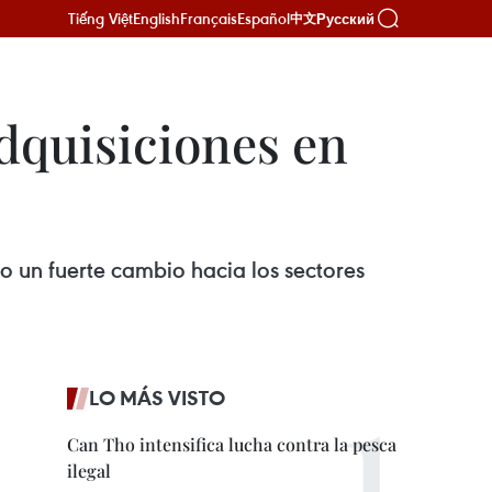
Tiếng Việt
English
Français
Español
Русский
中文
dquisiciones en
o un fuerte cambio hacia los sectores
LO MÁS VISTO
Can Tho intensifica lucha contra la pesca
ilegal