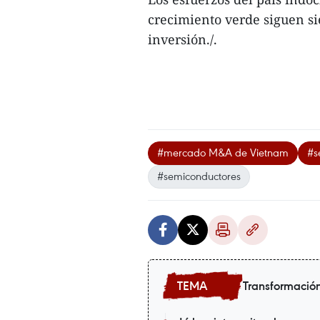
crecimiento verde siguen si
inversión./.
#mercado M&A de Vietnam
#s
#semiconductores
Transformación