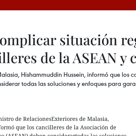
omplicar situación reg
leres de la ASEAN y c
 Malasia, Hishammuddin Hussein, informó que los c
iderar todas las soluciones y enfoques para garant
istro de RelacionesExteriores de Malasia,
rmó que los cancilleres de la Asociación de
co (ASEAN) deben considerartodas las soluciones