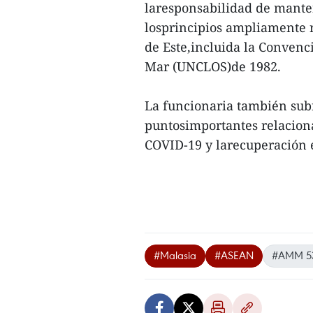
laresponsabilidad de manten
losprincipios ampliamente 
de Este,incluida la Convenc
Mar (UNCLOS)de 1982.
La funcionaria también subr
puntosimportantes relaciona
COVID-19 y larecuperación 
#Malasia
#ASEAN
#AMM 5