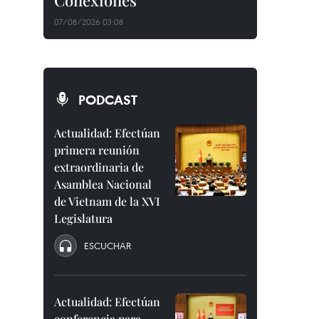
Conexiones"
07/08/2026 03:08
PODCAST
Actualidad: Efectúan
primera reunión
extraordinaria de
Asamblea Nacional
de Vietnam de la XVI
Legislatura
ESCUCHAR
Actualidad: Efectúan
conferencia para