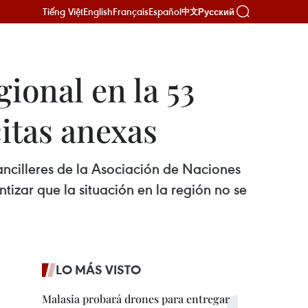
Tiếng Việt
English
Français
Español
Русский
中文
ional en la 53
itas anexas
ancilleres de la Asociación de Naciones
izar que la situación en la región no se
LO MÁS VISTO
Malasia probará drones para entregar