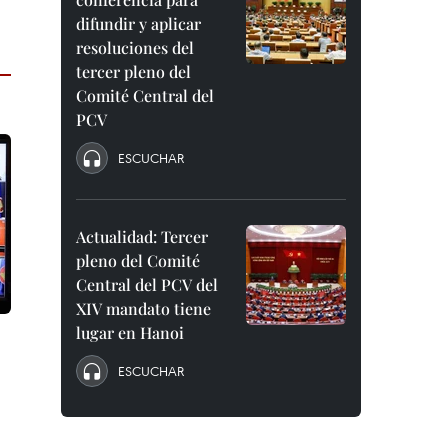
difundir y aplicar
resoluciones del
tercer pleno del
Comité Central del
PCV
ESCUCHAR
Actualidad: Tercer
pleno del Comité
Central del PCV del
XIV mandato tiene
lugar en Hanoi
ESCUCHAR