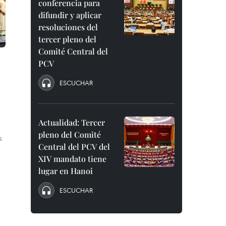
conferencia para
difundir y aplicar
resoluciones del
tercer pleno del
Comité Central del
PCV
ESCUCHAR
Actualidad: Tercer
pleno del Comité
s
Central del PCV del
XIV mandato tiene
lugar en Hanoi
ESCUCHAR