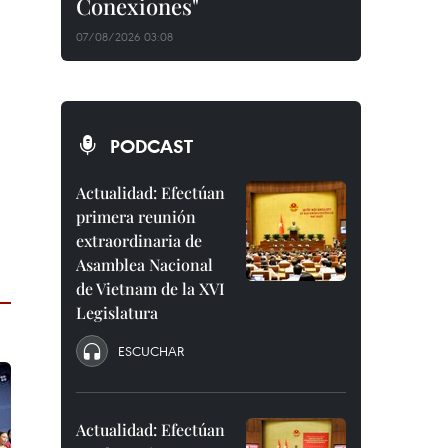
Conexiones"
07/08/2026 03:08
PODCAST
Actualidad: Efectúan
primera reunión
extraordinaria de
Asamblea Nacional
de Vietnam de la XVI
Legislatura
ESCUCHAR
Actualidad: Efectúan