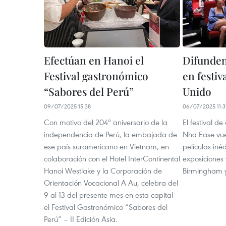
Efectúan en Hanoi el
Difunden
Festival gastronómico
en festiv
“Sabores del Perú”
Unido
09/07/2025 15:38
06/07/2025 11:3
Con motivo del 204º aniversario de la
El festival de
independencia de Perú, la embajada de
Nha Ease vue
ese país suramericano en Vietnam, en
películas iné
colaboración con el Hotel InterContinental
exposiciones 
Hanoi Westlake y la Corporación de
Birmingham 
Orientación Vocacional A Au, celebra del
9 al 13 del presente mes en esta capital
el Festival Gastronómico “Sabores del
Perú” – II Edición Asia.