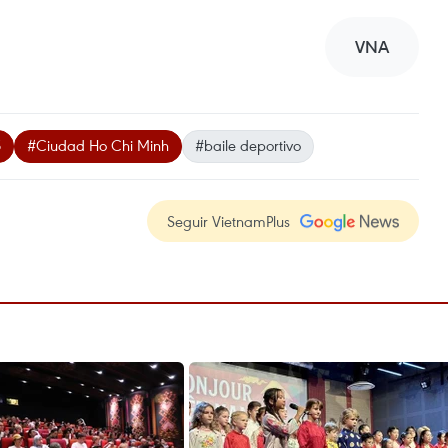
VNA
5
#Ciudad Ho Chi Minh
#baile deportivo
Seguir VietnamPlus