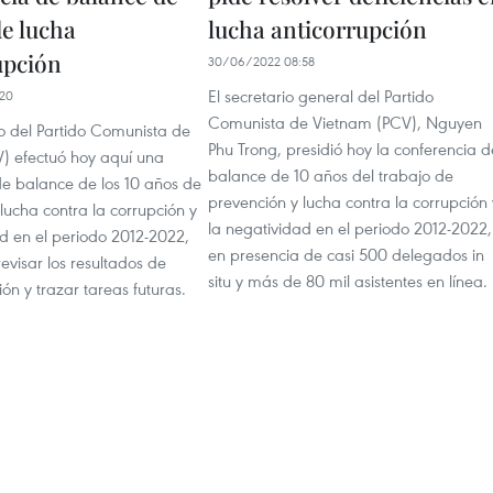
de lucha
lucha anticorrupción
upción
30/06/2022 08:58
El secretario general del Partido
20
Comunista de Vietnam (PCV), Nguyen
ico del Partido Comunista de
Phu Trong, presidió hoy la conferencia d
) efectuó hoy aquí una
balance de 10 años del trabajo de
de balance de los 10 años de
prevención y lucha contra la corrupción 
lucha contra la corrupción y
la negatividad en el periodo 2012-2022,
d en el periodo 2012-2022,
en presencia de casi 500 delegados in
revisar los resultados de
situ y más de 80 mil asistentes en línea.
n y trazar tareas futuras.