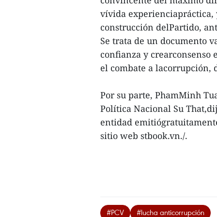
vívida experienciapráctica,
construcción delPartido, an
Se trata de un documento val
confianza y crearconsenso en
el combate a lacorrupción, d
Por su parte, PhamMinh Tuan,
Política Nacional Su That,di
entidad emitiógratuitamente
sitio web stbook.vn./.
#PCV
#lucha anticorrupción