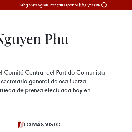
Tiếng Việt
English
Français
Español
Русский
中文
 Nguyen Phu
l Comité Central del Partido Comunista
 secretario general de esa fuerza
a rueda de prensa efectuada hoy en
LO MÁS VISTO