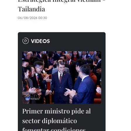
Tailandia
06/08/2026 00:30
VIDEOS
Primer ministro pide al
sector diplomático
fomentar condiciones