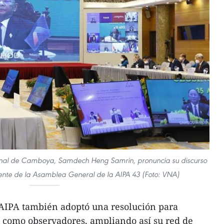
onal de Camboya, Samdech Heng Samrin, pronuncia su discurso
nte de la Asamblea General de la AIPA 43 (Foto: VNA)
AIPA también adoptó una resolución para
n como observadores, ampliando así su red de