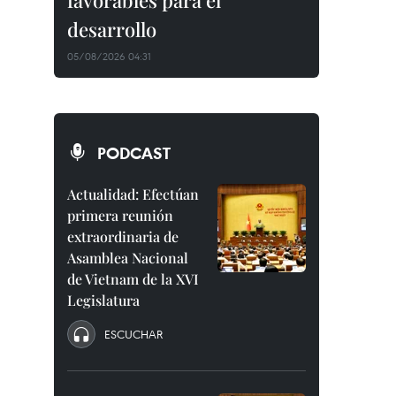
favorables para el
desarrollo
05/08/2026 04:31
PODCAST
Actualidad: Efectúan
primera reunión
extraordinaria de
Asamblea Nacional
de Vietnam de la XVI
Legislatura
ESCUCHAR