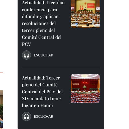
Actualidad: Efectúan
conferencia para
difundir y aplicar
resoluciones del
tercer pleno del
Comité Central del
PCV
ESCUCHAR
Actualidad: Tercer
pleno del Comité
Central del PCV del
XIV mandato tiene
lugar en Hanoi
ESCUCHAR