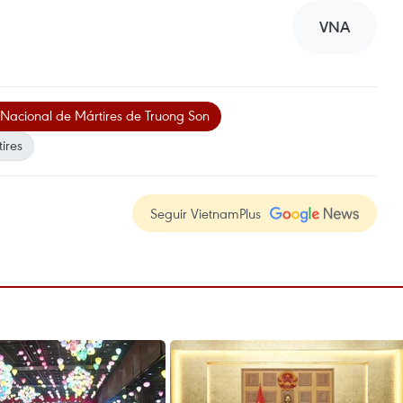
VNA
Nacional de Mártires de Truong Son
ires
Seguir VietnamPlus