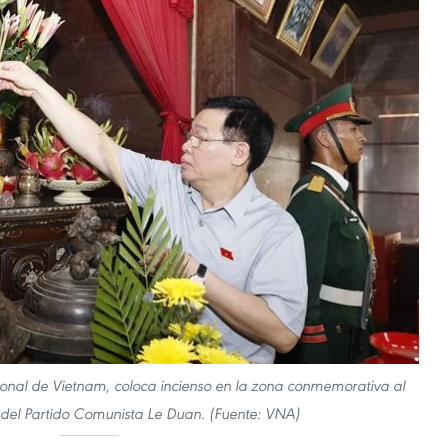
onal de Vietnam, coloca incienso en la zona conmemorativa al
 del Partido Comunista Le Duan. (Fuente: VNA)