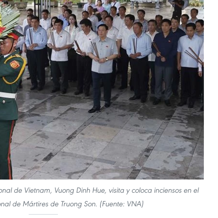
nal de Vietnam, Vuong Dinh Hue, visita y coloca inciensos en el
al de Mártires de Truong Son. (Fuente: VNA)