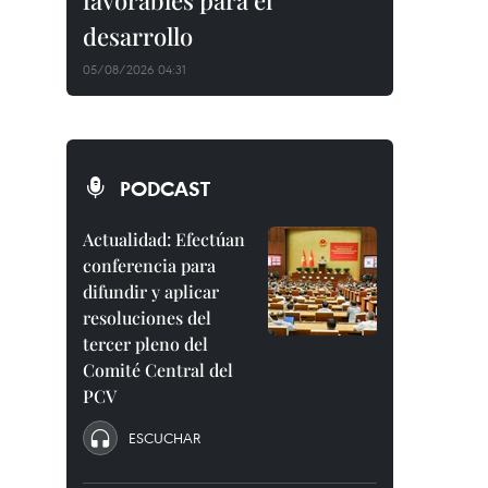
favorables para el
desarrollo
05/08/2026 04:31
PODCAST
Actualidad: Efectúan
conferencia para
difundir y aplicar
resoluciones del
tercer pleno del
Comité Central del
PCV
ESCUCHAR