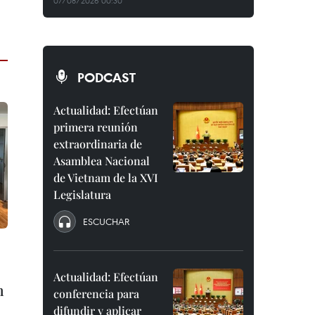
07/08/2026 00:30
PODCAST
Actualidad: Efectúan
primera reunión
extraordinaria de
Asamblea Nacional
de Vietnam de la XVI
Legislatura
ESCUCHAR
Actualidad: Efectúan
n
conferencia para
difundir y aplicar