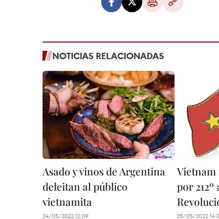
NOTICIAS RELACIONADAS
Asado y vinos de Argentina
Vietnam f
deleitan al público
por 212º 
vietnamita
Revoluci
24/05/2022 12:09
25/05/2022 14: