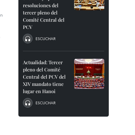
resoluciones del
tercer pleno del
un
Comité Central del
PCV
n
ESCUCHAR
Actualidad: Tercer
pleno del Comité
Central del PCV del
XIV mandato tiene
lugar en Hanoi
ESCUCHAR