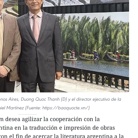
s Aires, Duong Quoc Thanh (D) y el director ejecutivo de la
iel Martínez (Fuente: https://baoquocte.vn/)
 desea agilizar la cooperación con la
tina en la traducción e impresión de obras
 con el fin de acercar la literatura argentina a la