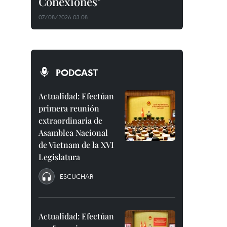
Conexiones"
07/08/2026 03:08
PODCAST
Actualidad: Efectúan
primera reunión
extraordinaria de
Asamblea Nacional
de Vietnam de la XVI
Legislatura
ESCUCHAR
Actualidad: Efectúan