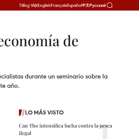
Tiếng Việt
English
Français
Español
Русский
中文
 economía de
ialistas durante un seminario sobre la
te año.
LO MÁS VISTO
Can Tho intensifica lucha contra la pesca
ilegal