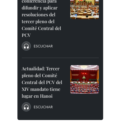
conferencia para
difundir y aplicar
resoluciones del
tercer pleno del
Comité Central del
PCV
ESCUCHAR
Actualidad: Tercer
pleno del Comité
Central del PCV del
XIV mandato tiene
lugar en Hanoi
ESCUCHAR