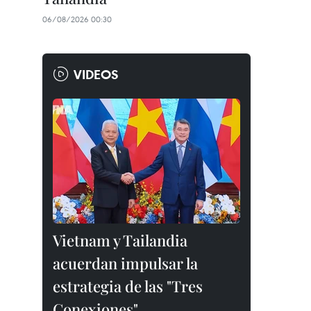
06/08/2026 00:30
VIDEOS
Vietnam y Tailandia
acuerdan impulsar la
estrategia de las "Tres
Conexiones"