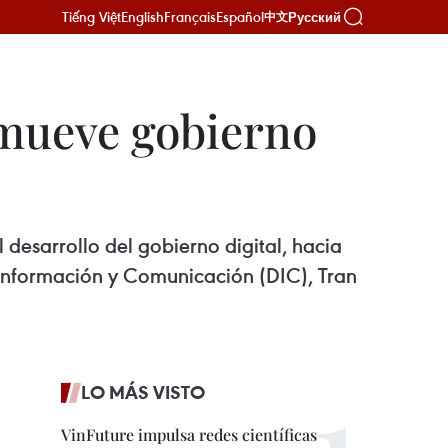
Tiếng Việt
English
Français
Español
Русский
中文
omueve gobierno
desarrollo del gobierno digital, hacia
e Información y Comunicación (DIC), Tran
LO MÁS VISTO
VinFuture impulsa redes científicas