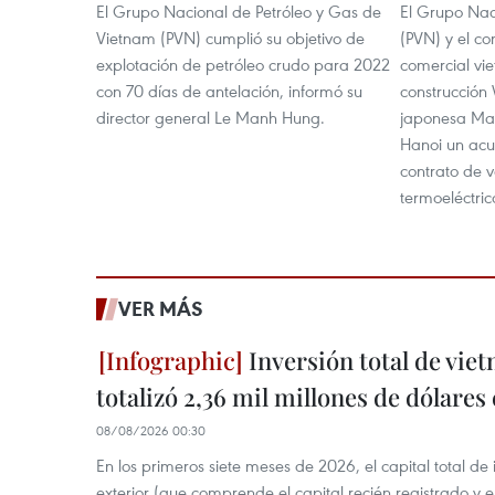
El Grupo Nacional de Petróleo y Gas de
El Grupo Nac
Vietnam (PVN) cumplió su objetivo de
(PVN) y el co
explotación de petróleo crudo para 2022
comercial vi
con 70 días de antelación, informó su
construcción
director general Le Manh Hung.
japonesa Mar
Hanoi un acu
contrato de 
termoeléctric
VER MÁS
Inversión total de viet
totalizó 2,36 mil millones de dólares
08/08/2026 00:30
En los primeros siete meses de 2026, el capital total de
exterior (que comprende el capital recién registrado y e