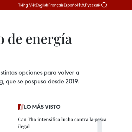
Tiếng Việt
English
Français
Español
Русский
中文
o de energía
stintas opciones para volver a
ng, que se pospuso desde 2019.
LO MÁS VISTO
Can Tho intensifica lucha contra la pesca
ilegal