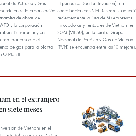
ional de Petróleo y Gas
El periódico Dau Tu (Inversión), en
nsorcio entre la organización
coordinación con Viet Research, anunci
etnamita de obras de
recientemente la lista de 50 empresas
 WTO y la corporación
innovadoras y rentables de Vietnam en
ubeni firmaron hoy en
2023 (VIE50), en la cual el Grupo
erdo marco sobre el
Nacional de Petróleo y Gas de Vietnam
venta de gas para la planta
(PVN) se encuentra entre las 10 mejores
a O Mon II.
nam en el extranjero
 en siete meses
 inversión de Vietnam en el
l ajustado) alcanzó los 2,36 mil