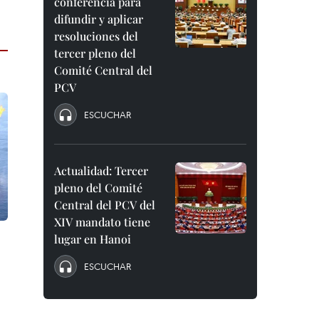
conferencia para
difundir y aplicar
resoluciones del
tercer pleno del
Comité Central del
PCV
ESCUCHAR
Actualidad: Tercer
pleno del Comité
Central del PCV del
XIV mandato tiene
lugar en Hanoi
ESCUCHAR