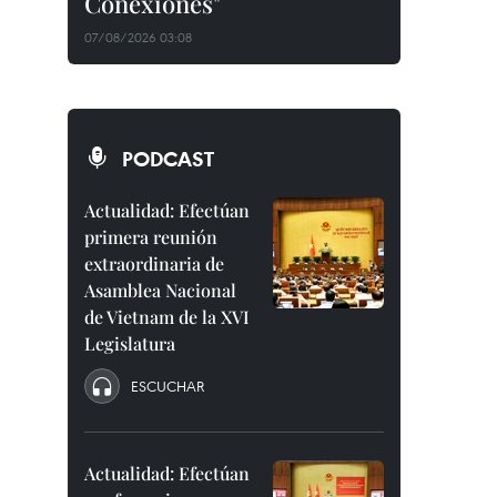
Conexiones"
07/08/2026 03:08
PODCAST
Actualidad: Efectúan
primera reunión
extraordinaria de
Asamblea Nacional
de Vietnam de la XVI
Legislatura
ESCUCHAR
Actualidad: Efectúan