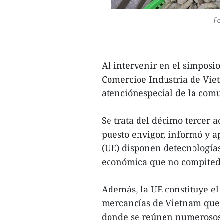
Fo
Al intervenir en el simposi
Comercioe Industria de Vie
atenciónespecial de la com
Se trata del décimo tercer 
puesto envigor, informó y 
(UE) disponen detecnología
económica que no compited
Además, la UE constituye e
mercancías de Vietnam quec
donde se reúnen numerososi