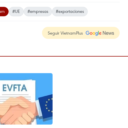
nam
#UE
#empresas
#exportaciones
Seguir VietnamPlus