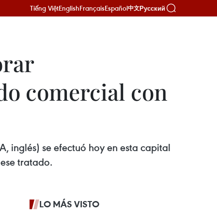
Tiếng Việt
English
Français
Español
Русский
中文
orar
do comercial con
 inglés) se efectuó hoy en esta capital
ese tratado.
LO MÁS VISTO