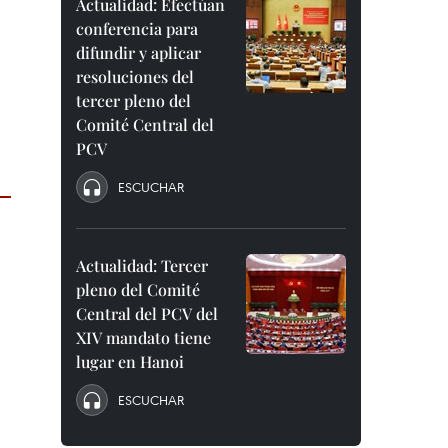
Actualidad: Efectúan
conferencia para
difundir y aplicar
resoluciones del
tercer pleno del
Comité Central del
PCV
ESCUCHAR
Actualidad: Tercer
pleno del Comité
Central del PCV del
XIV mandato tiene
lugar en Hanoi
ESCUCHAR