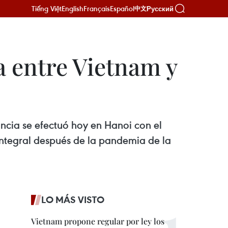
Tiếng Việt
English
Français
Español
Русский
中文
 entre Vietnam y
ncia se efectuó hoy en Hanoi con el
 integral después de la pandemia de la
LO MÁS VISTO
Vietnam propone regular por ley los