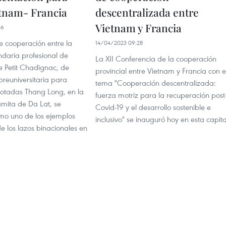
etnam- Francia
descentralizada entre
Vietnam y Francia
46
e cooperación entre la
14/04/2023 09:28
ndaria profesional de
La XII Conferencia de la cooperación
Le Petit Chadignac, de
provincial entre Vietnam y Francia con e
 preuniversitaria para
tema "Cooperación descentralizada:
dotadas Thang Long, en la
fuerza motriz para la recuperación post
amita de Da Lat, se
Covid-19 y el desarrollo sostenible e
mo uno de los ejemplos
inclusivo" se inauguró hoy en esta capita
e los lazos binacionales en
.