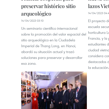
preservar histórico sitio
lazos Vi
arqueológico
14/04/2023 04:
El proyecto d
14/04/2023 03:10
escuela secu
Un seminario científico internacional
horticultura 
sobre la promoción del valor espacial del
Francia, y la
sitio arqueológico en la Ciudadela
estudiantes 
Imperial de Thang Long, en Hanoi,
ciudad vietn
abordó su situación actual y trazó
considera co
soluciones para preservar y desarrollar
destacados d
esa zona.
la educación