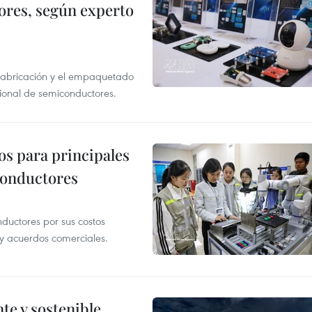
res, según experto
 fabricación y el empaquetado
ional de semiconductores.
os para principales
conductores
uctores por sus costos
a y acuerdos comerciales.
te y sostenible