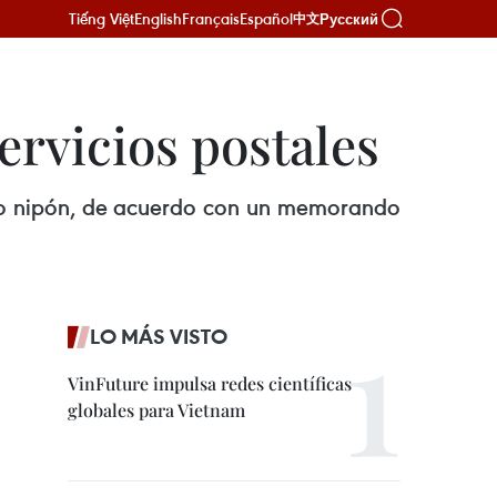
Tiếng Việt
English
Français
Español
Русский
中文
ervicios postales
elo nipón, de acuerdo con un memorando
LO MÁS VISTO
VinFuture impulsa redes científicas
globales para Vietnam