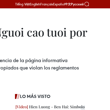
Tiếng Việt
English
Français
Español
Русский
中文
Nguoi cao tuoi por
cencia de la página informativa
ropiados que violan los reglamentos
LO MÁS VISTO
Hien Luong - Ben Hai: Símbolo