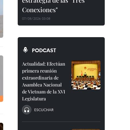
estrategia de las "Tres
Conexiones"
07/08/2026 03:08
PODCAST
Actualidad: Efectúan
primera reunión
extraordinaria de
Asamblea Nacional
de Vietnam de la XVI
Legislatura
ESCUCHAR