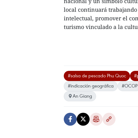
nacional y un símbolo cultu
local continuará trabajando
intelectual, promover el com
turismo vinculado a la cultu
#salsa de pescado Phu Quoc
#
#indicación geográfica
#OCOP
An Giang