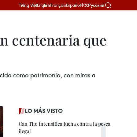
Tiếng Việt
English
Français
Español
Русский
中文
ón centenaria que
ocida como patrimonio, con miras a
LO MÁS VISTO
Can Tho intensifica lucha contra la pesca
ilegal