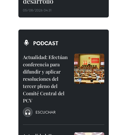
desarrollo
05/08/2026 04:31
PODCAST
Actualidad: Efectúan
conferencia para
difundir y aplicar
resoluciones del
tercer pleno del
Comité Central del
PCV
ESCUCHAR