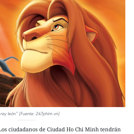
 rey león” (Fuente: 247phim.vn)
Los ciudadanos de Ciudad Ho Chi Minh tendrán