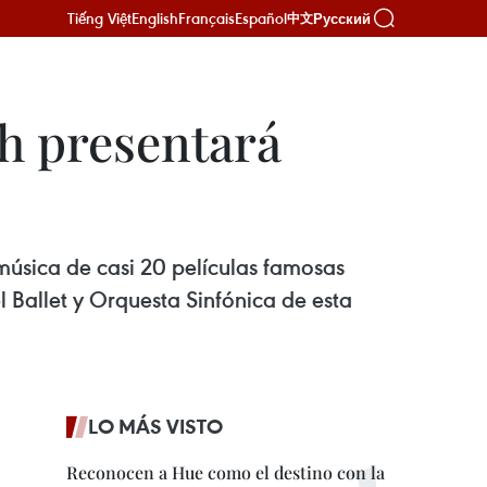
Tiếng Việt
English
Français
Español
Русский
中文
h presentará
música de casi 20 películas famosas
l Ballet y Orquesta Sinfónica de esta
LO MÁS VISTO
Reconocen a Hue como el destino con la