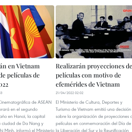
án en Vietnam
Realizarán proyecciones d
e películas de
películas con motivo de
022
efemérides de Vietnam
13
21/04/2022 02:02
inematográfica de ASEAN
El Ministerio de Cultura, Deportes y
brará en el segundo
Turismo de Vietnam emitió una decisión
 año en Hanoi, la capital
sobre la organización de proyecciones 
la ciudad de Da Nang y
películas en conmemoración del Día de
 Minh, informó el Ministerio
la Liberación del Sur y la Reunificación