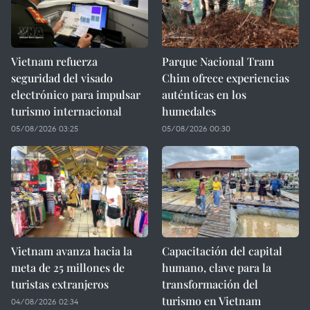
Vietnam refuerza
Parque Nacional Tram
seguridad del visado
Chim ofrece experiencias
electrónico para impulsar
auténticas en los
turismo internacional
humedales
05/08/2026 03:25
05/08/2026 00:30
Vietnam avanza hacia la
Capacitación del capital
meta de 25 millones de
humano, clave para la
turistas extranjeros
transformación del
turismo en Vietnam
04/08/2026 02:34