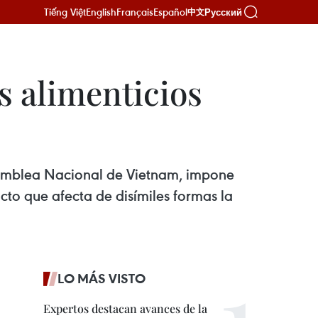
Tiếng Việt
English
Français
Español
Русский
中文
s alimenticios
samblea Nacional de Vietnam, impone
cto que afecta de disímiles formas la
LO MÁS VISTO
Expertos destacan avances de la