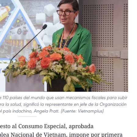
e 110 países del mundo que usan mecanismos fiscales para subir
a la salud, significó la representante en jefe de la Organización
l país indochino, Angela Pratt. (Fuente: Vietnamplus)
esto al Consumo Especial, aprobada
blea Nacional de Vietnam, impone por primera