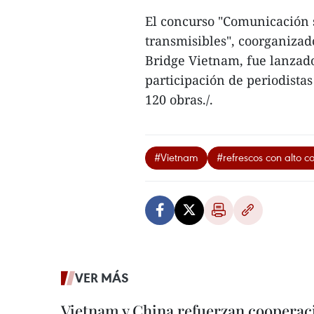
El concurso "Comunicación 
transmisibles", coorganizad
Bridge Vietnam, fue lanzado
participación de periodist
120 obras./.
#Vietnam
#refrescos con alto c
VER MÁS
Vietnam y China refuerzan cooperaci