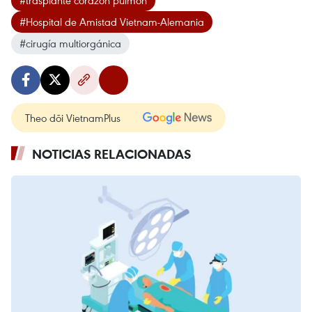
#trasplante corazón pulmón
#Hospital de Amistad Vietnam-Alemania
#cirugía multiorgánica
Theo dõi VietnamPlus
NOTICIAS RELACIONADAS