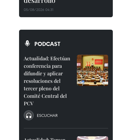
desarrollo
05/08/2026 04:31
PODCAST
Actualidad: Efectúan
conferencia para
difundir y aplicar
resoluciones del
tercer pleno del
Comité Central del
PCV
ESCUCHAR
Actualidad: Tercer