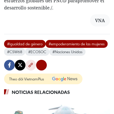
esfuerzos globales del PNUD parapromover el
desarrollo sostenible./.
VNA
#igualdad de género
#empoderamiento de las mujeres
#CSW68
#ECOSOC
#Naciones Unidas
Theo dõi VietnamPlus
NOTICIAS RELACIONADAS