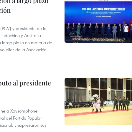
ión a largo plazo
ción
 (PCV) y presidente de la
 indochino y Australia
 largo plazo en materia de
vo pilar de la Asociación
buto al presidente
tiane a Xaysomphone
al del Partido Popular
cional, y expresaron sus