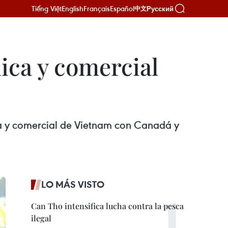
Tiếng Việt
English
Français
Español
Русский
中文
ica y comercial
a y comercial de Vietnam con Canadá y
LO MÁS VISTO
Can Tho intensifica lucha contra la pesca
ilegal