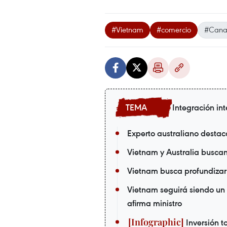
#Vietnam
#comercio
#Can
Integración in
Experto australiano destac
Vietnam y Australia busca
Vietnam busca profundizar 
Vietnam seguirá siendo un 
afirma ministro
Inversión to