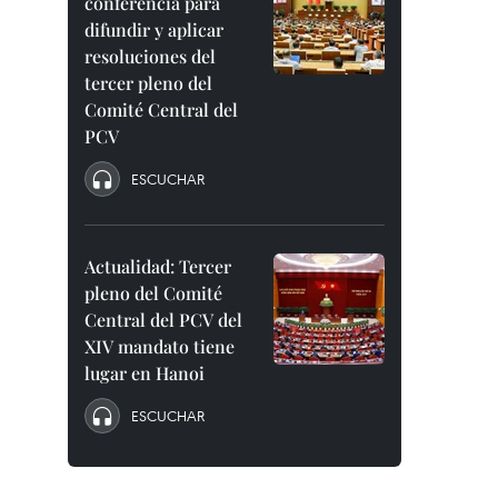
conferencia para
difundir y aplicar
resoluciones del
tercer pleno del
Comité Central del
PCV
ESCUCHAR
Actualidad: Tercer
pleno del Comité
Central del PCV del
XIV mandato tiene
lugar en Hanoi
ESCUCHAR