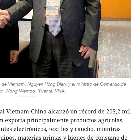
io de Vietnam, Nguyen Hong Dien, y el ministro de Comercio de
a, Wang Wentao, (Fuente: VNA)
ral Vietnam-China alcanzó un récord de 205,2 mil
m exporta principalmente productos agrícolas,
tes electrónicos, textiles y caucho, mientras
uipos, materias primas y bienes de consumo de