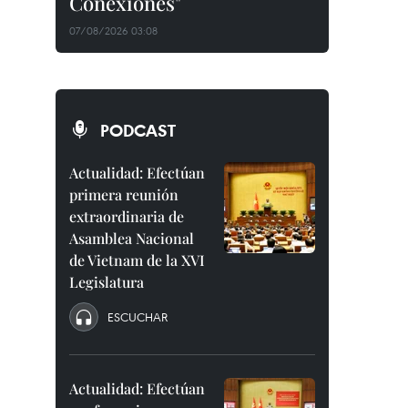
Conexiones"
07/08/2026 03:08
PODCAST
Actualidad: Efectúan
primera reunión
extraordinaria de
Asamblea Nacional
de Vietnam de la XVI
Legislatura
ESCUCHAR
Actualidad: Efectúan