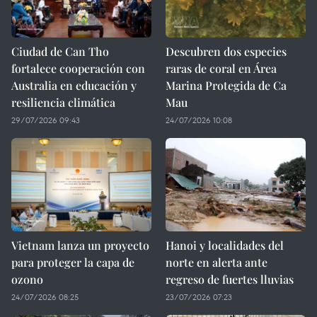
Ciudad de Can Tho
Descubren dos especies
fortalece cooperación con
raras de coral en Área
Australia en educación y
Marina Protegida de Ca
resiliencia climática
Mau
29/07/2026 09:43
24/07/2026 10:08
Vietnam lanza un proyecto
Hanoi y localidades del
para proteger la capa de
norte en alerta ante
ozono
regreso de fuertes lluvias
24/07/2026 08:25
23/07/2026 07:23