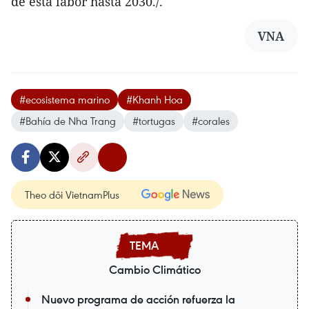
de esta labor hasta 2030./.
VNA
#ecosistema marino
#Khanh Hoa
#Bahía de Nha Trang
#tortugas
#corales
Theo dõi VietnamPlus
Cambio Climático
Nuevo programa de acción refuerza la