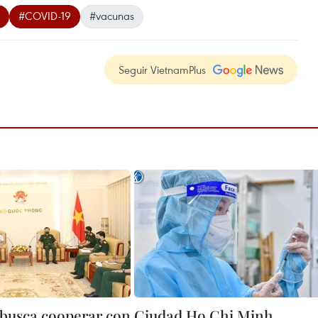
#COVID-19
#vacunas
Seguir VietnamPlus
busca cooperar con
Ciudad Ho Chi Minh