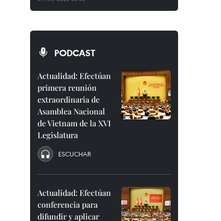
PODCAST
Actualidad: Efectúan
primera reunión
extraordinaria de
Asamblea Nacional
de Vietnam de la XVI
Legislatura
ESCUCHAR
Actualidad: Efectúan
conferencia para
difundir y aplicar