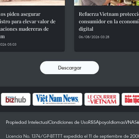
os piden asegurar
Refuerza Vietnam protecci
stro para elevar valor de
consumidor en la economí
taciones madereras de
digital
am
06/08/2026 03:28
026 05:03
Descargar
Propiedad Intelectual
Condiciones de Uso
RSS
Apoyo
Idiomas
VNA
Se
Licencia No. 1374/GP-BTTTT expedida el 11 de septiembre de 2008