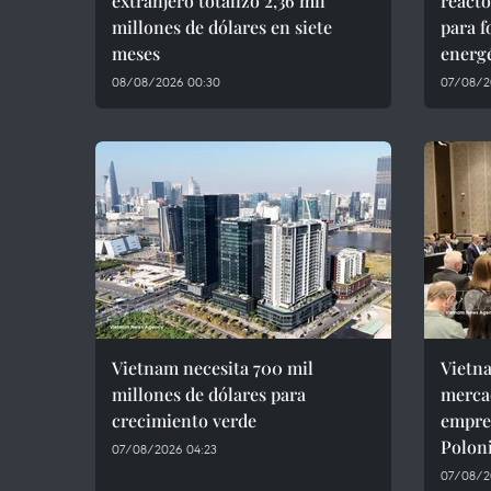
extranjero totalizó 2,36 mil
react
millones de dólares en siete
para f
meses
energ
08/08/2026 00:30
07/08/2
Vietnam necesita 700 mil
Vietn
millones de dólares para
mercad
crecimiento verde
empres
Polon
07/08/2026 04:23
07/08/2