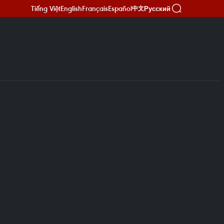
Tiếng Việt
English
Français
Español
Русский
中文