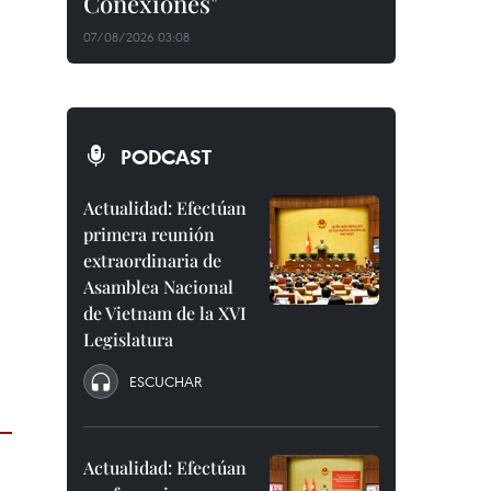
Conexiones"
07/08/2026 03:08
PODCAST
Actualidad: Efectúan
primera reunión
extraordinaria de
Asamblea Nacional
de Vietnam de la XVI
Legislatura
ESCUCHAR
Actualidad: Efectúan