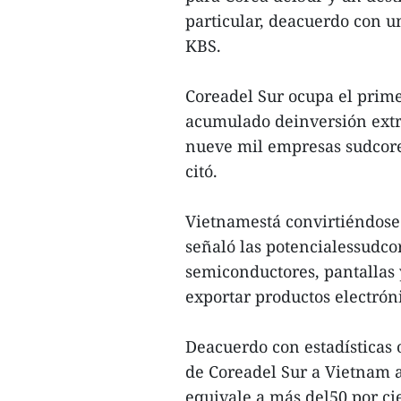
particular, deacuerdo con un
KBS.
Coreadel Sur ocupa el prim
acumulado deinversión extr
nueve mil empresas sudcore
citó.
Vietnamestá convirtiéndose
señaló las potencialessudc
semiconductores, pantallas 
exportar productos electrón
Deacuerdo con estadísticas o
de Coreadel Sur a Vietnam a
equivale a más del50 por cien