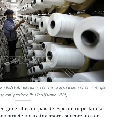
esa KSA Polymer Hanoi, con invresión sudcoreana, en el Parque
huy Van, provincia Phu Tho (Fuente: VNA)
n general es un país de especial importancia
ino atractivo para inversores sudcoreanos en