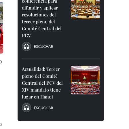
conferencia para
difundir y aplicar
resoluciones del
tercer pleno del
Comité Central del
PCV
ESCUCHAR
o
Actualidad: Tercer
pleno del Comité
Central del PCV del
XIV mandato tiene
lugar en Hanoi
ESCUCHAR
ía