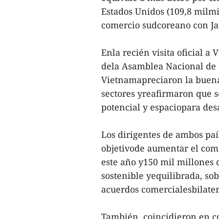
Estados Unidos (109,8 milmil
comercio sudcoreano con Jap
Enla recién visita oficial a
dela Asamblea Nacional de C
Vietnamapreciaron la buena
sectores yreafirmaron que s
potencial y espaciopara desa
Los dirigentes de ambos paí
objetivode aumentar el come
este año y150 mil millones
sostenible yequilibrada, so
acuerdos comercialesbilatera
También, coincidieron en c