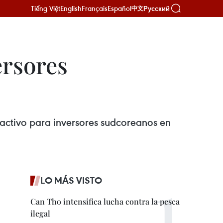
Tiếng Việt
English
Français
Español
Русский
中文
ersores
ractivo para inversores sudcoreanos en
LO MÁS VISTO
Can Tho intensifica lucha contra la pesca
ilegal