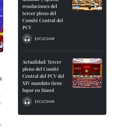
resoluciones del
tercer pleno del
Comité Central del
PCV
ESCUCHAR
Actualidad: Tercer
pleno del Comité
Central del PCV del
a
XIV mandato tiene
lugar en Hanoi
r
ESCUCHAR
n
s.