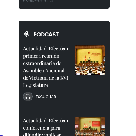
07/08/2026 03:08
PODCAST
Actualidad: Efectúan
primera reunión
extraordinaria de
Asamblea Nacional
de Vietnam de la XVI
Legislatura
ESCUCHAR
Actualidad: Efectúan
conferencia para
difundir y aplicar