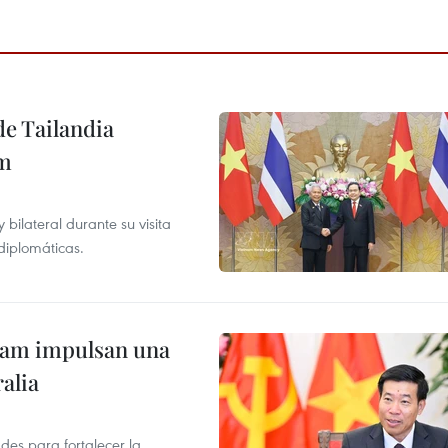
de Tailandia
am
ilateral durante su visita
 diplomáticas.
tnam impulsan una
alia
des para fortalecer la