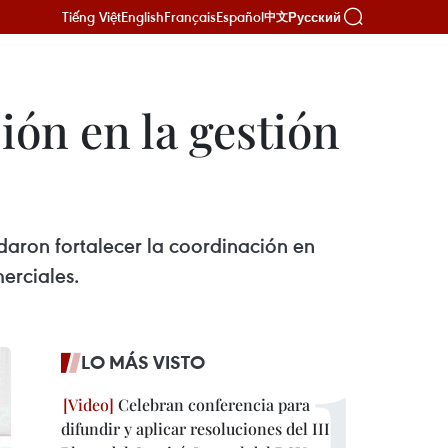
Tiếng Việt
English
Français
Español
Русский
中文
ión en la gestión
rdaron fortalecer la coordinación en
erciales.
LO MÁS VISTO
Celebran conferencia para
difundir y aplicar resoluciones del III