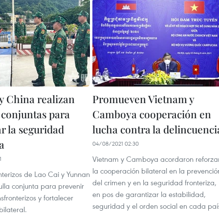
y China realizan
Promueven Vietnam y
 conjuntas para
Camboya cooperación en
r la seguridad
lucha contra la delincuenci
a
04/08/2021 02:30
Vietnam y Camboya acordaron reforza
1
la cooperación bilateral en la prevenció
nterizos de Lao Cai y Yunnan
del crimen y en la seguridad fronteriza,
ulla conjunta para prevenir
en pos de garantizar la estabilidad,
sfronterizos y fortalecer
seguridad y el orden social en cada paí
ilateral.