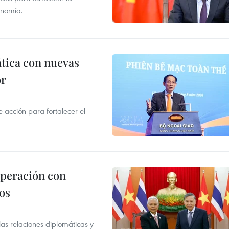
onomía.
ática con nuevas
or
acción para fortalecer el
operación con
os
as relaciones diplomáticas y