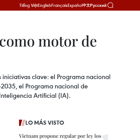
Tiếng Việt
English
Français
Español
Русский
中文
l como motor de
iniciativas clave: el Programa nacional
-2035, el Programa nacional de
eligencia Artificial (IA).
LO MÁS VISTO
Vietnam propone regular por ley los