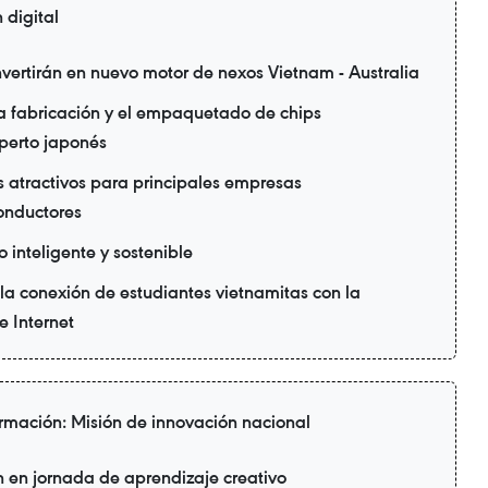
 digital
nvertirán en nuevo motor de nexos Vietnam - Australia
la fabricación y el empaquetado de chips
perto japonés
 atractivos para principales empresas
onductores
 inteligente y sostenible
a conexión de estudiantes vietnamitas con la
 Internet
rmación: Misión de innovación nacional
n en jornada de aprendizaje creativo