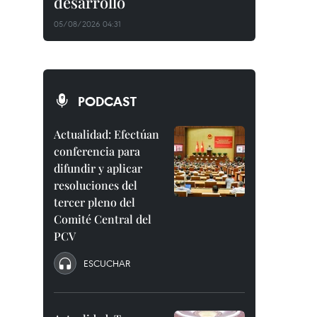
desarrollo
05/08/2026 04:31
PODCAST
Actualidad: Efectúan
conferencia para
difundir y aplicar
resoluciones del
tercer pleno del
Comité Central del
PCV
ESCUCHAR