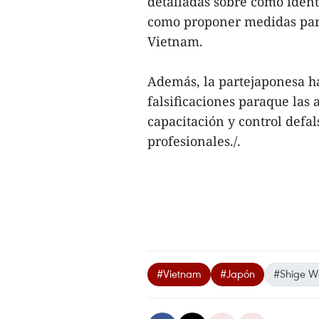
detalladas sobre cómo identi
como proponer medidas para
Vietnam.
Además, la partejaponesa h
falsificaciones paraque las 
capacitación y control defal
profesionales./.
#Vietnam
#Japón
#Shige W