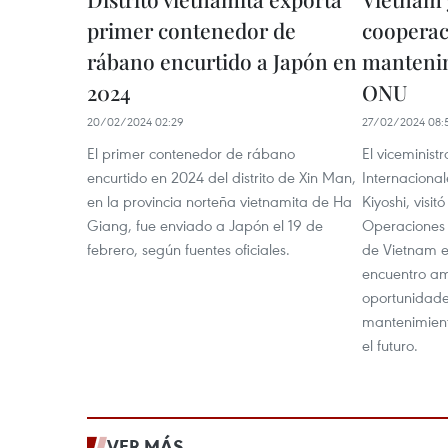
primer contenedor de
cooperac
rábano encurtido a Japón en
mantenim
2024
ONU
20/02/2024 02:29
27/02/2024 08:
El primer contenedor de rábano
El viceminist
encurtido en 2024 del distrito de Xin Man,
Internaciona
en la provincia norteña vietnamita de Ha
Kiyoshi, visi
Giang, fue enviado a Japón el 19 de
Operaciones 
febrero, según fuentes oficiales.
de Vietnam e
encuentro a
oportunidade
mantenimient
el futuro.
VER MÁS