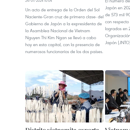
El número de 
24/01/2024 10:04
Japón en 202
Un acto de entrega de la Orden del Sol
de 573 mil 9
Naciente-Gran cruz de primera clase- del
con respecto 
Gobierno de Japón a la expresidenta de
logrados en 
la Asamblea Nacional de Vietnam
Organización
Nguyen Thi Kim Ngan se llevó a cabo
Japón (JNTO)
hoy en esta capital, con la presencia de
numerosos funcionarios de los dos países.
Distrito vietnamita exporta
Vietnam 