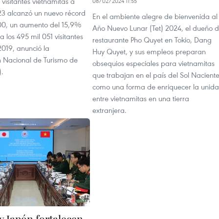
visitantes vietnamitas a
08/02/2024 11:55
3 alcanzó un nuevo récord
En el ambiente alegre de bienvenida al
00, un aumento del 15,9%
Año Nuevo Lunar (Tet) 2024, el dueño d
a los 495 mil 051 visitantes
restaurante Pho Quyet en Tokio, Dang
2019, anunció la
Huy Quyet, y sus empleos preparan
 Nacional de Turismo de
obsequios especiales para vietnamitas
.
que trabajan en el país del Sol Naciente
como una forma de enriquecer la unid
entre vietnamitas en una tierra
extranjera.
y Japón fortalecen