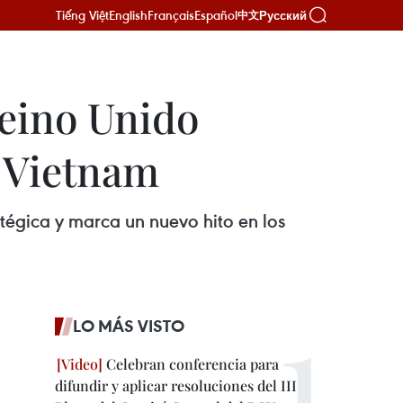
Tiếng Việt
English
Français
Español
Русский
中文
Reino Unido
e Vietnam
atégica y marca un nuevo hito en los
LO MÁS VISTO
Celebran conferencia para
difundir y aplicar resoluciones del III