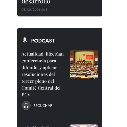
desarrollo
05/08/2026 04:31
PODCAST
Actualidad: Efectúan
conferencia para
difundir y aplicar
resoluciones del
tercer pleno del
Comité Central del
PCV
ESCUCHAR