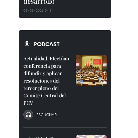
desarrollo
05/08/2026 04:31
PODCAST
Actualidad: Efectúan
conferencia para
difundir y aplicar
resoluciones del
tercer pleno del
Comité Central del
PCV
ESCUCHAR