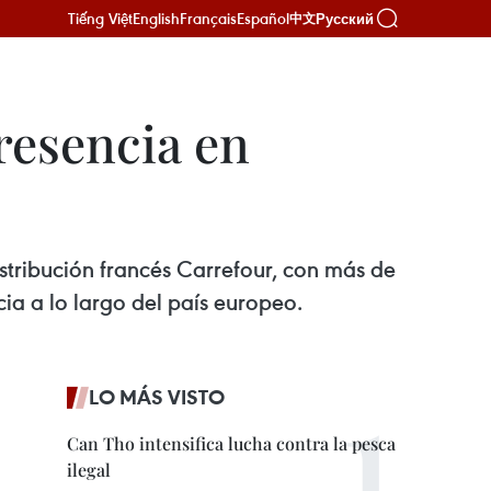
Tiếng Việt
English
Français
Español
Русский
中文
resencia en
istribución francés Carrefour, con más de
a a lo largo del país europeo.
LO MÁS VISTO
Can Tho intensifica lucha contra la pesca
ilegal