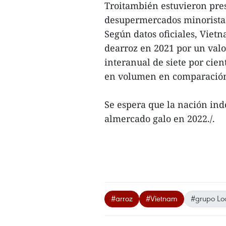
Troitambién estuvieron pre
desupermercados minoristas
Según datos oficiales, Viet
dearroz en 2021 por un valo
interanual de siete por cien
en volumen en comparaciónc
Se espera que la nación ind
almercado galo en 2022./.
#arroz
#Vietnam
#grupo Loc