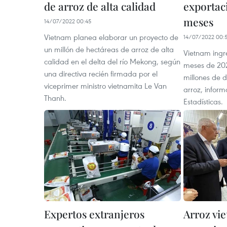
de arroz de alta calidad
exportaci
meses
14/07/2022 00:45
Vietnam planea elaborar un proyecto de
14/07/2022 00:
un millón de hectáreas de arroz de alta
Vietnam ingre
calidad en el delta del río Mekong, según
meses de 202
una directiva recién firmada por el
millones de 
viceprimer ministro vietnamita Le Van
arroz, inform
Thanh.
Estadísticas.
Expertos extranjeros
Arroz vi