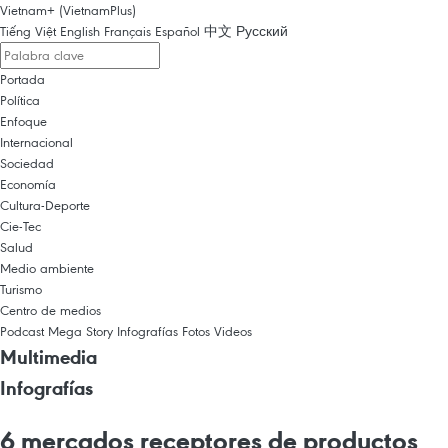
Vietnam+ (VietnamPlus)
Tiếng Việt
English
Français
Español
中文
Русский
Portada
Política
Enfoque
Internacional
Sociedad
Economía
Cultura-Deporte
Cie-Tec
Salud
Medio ambiente
Turismo
Centro de medios
Podcast
Mega Story
Infografías
Fotos
Videos
Multimedia
Infografías
6 mercados receptores de productos