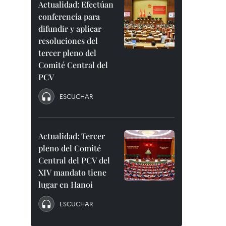
Actualidad: Efectúan
conferencia para
difundir y aplicar
resoluciones del
tercer pleno del
Comité Central del
PCV
ESCUCHAR
Actualidad: Tercer
pleno del Comité
Central del PCV del
XIV mandato tiene
lugar en Hanoi
ESCUCHAR