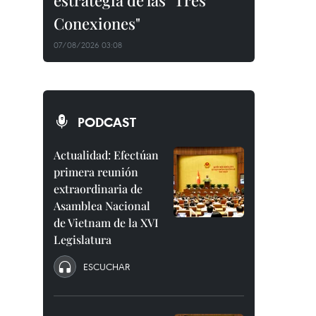
estrategia de las "Tres
Conexiones"
07/08/2026 03:08
PODCAST
Actualidad: Efectúan
primera reunión
extraordinaria de
Asamblea Nacional
de Vietnam de la XVI
Legislatura
ESCUCHAR