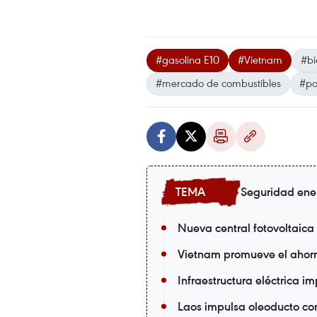
#gasolina E10
#Vietnam
#bi
#mercado de combustibles
#po
Seguridad ene
Nueva central fotovoltaica
Vietnam promueve el ahorro
Infraestructura eléctrica i
Laos impulsa oleoducto co