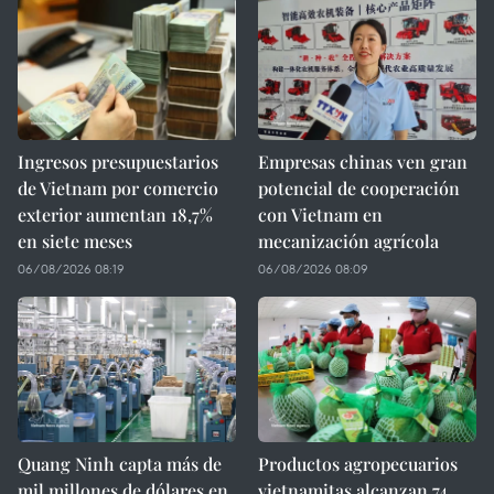
Ingresos presupuestarios
Empresas chinas ven gran
de Vietnam por comercio
potencial de cooperación
exterior aumentan 18,7%
con Vietnam en
en siete meses
mecanización agrícola
06/08/2026 08:19
06/08/2026 08:09
Quang Ninh capta más de
Productos agropecuarios
mil millones de dólares en
vietnamitas alcanzan 74