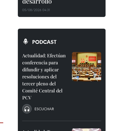
desarrollo
05/08/2026 04:31
PODCAST
Actualidad: Efectúan
conferencia para
difundir y aplicar
resoluciones del
tercer pleno del
Comité Central del
PCV
ESCUCHAR