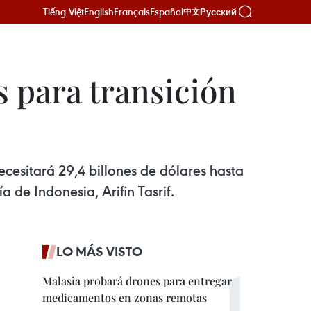
Tiếng Việt
English
Français
Español
Русский
中文
s para transición
esitará 29,4 billones de dólares hasta
 de Indonesia, Arifin Tasrif.
LO MÁS VISTO
Malasia probará drones para entregar
medicamentos en zonas remotas