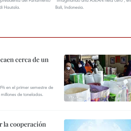
epresidenta del Parlamento
"Imaginando una ASEAN neta cero", en
di Hautala.
Bali, Indonesia.
 caen cerca de un
,8% en el primer semestre de
 millones de toneladas.
 la cooperación