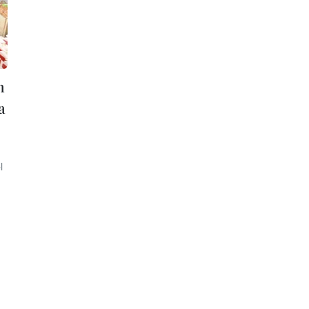
n
a
l