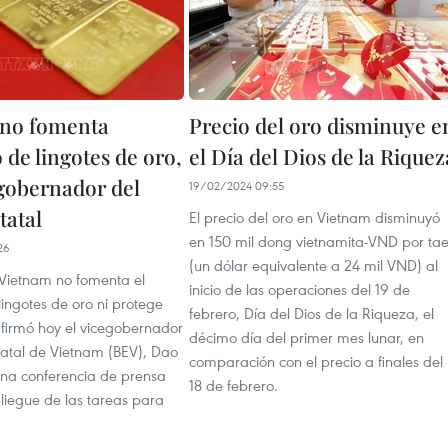
 no fomenta
Precio del oro disminuye e
 de lingotes de oro,
el Día del Dios de la Riquez
egobernador del
19/02/2024 09:55
tatal
El precio del oro en Vietnam disminuyó
en 150 mil dong vietnamita-VND por tae
26
(un dólar equivalente a 24 mil VND) al
 Vietnam no fomenta el
inicio de las operaciones del 19 de
ingotes de oro ni protege
febrero, Día del Dios de la Riqueza, el
afirmó hoy el vicegobernador
décimo día del primer mes lunar, en
tatal de Vietnam (BEV), Dao
comparación con el precio a finales del
una conferencia de prensa
18 de febrero.
liegue de las tareas para