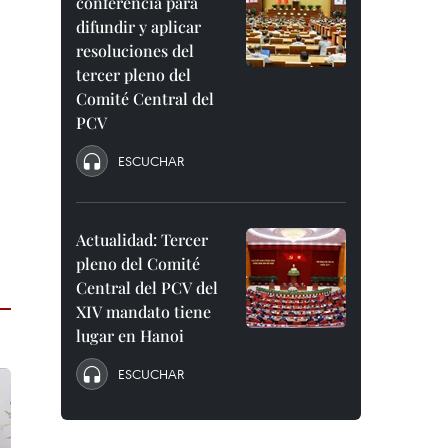
conferencia para
difundir y aplicar
resoluciones del
tercer pleno del
Comité Central del
PCV
ESCUCHAR
Actualidad: Tercer
pleno del Comité
Central del PCV del
XIV mandato tiene
lugar en Hanoi
ESCUCHAR