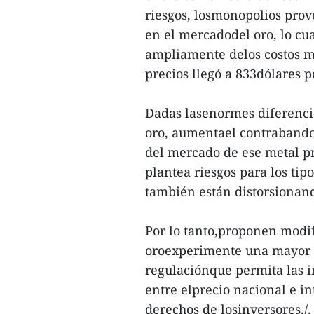
riesgos, losmonopolios prov
en el mercadodel oro, lo cua
ampliamente delos costos mu
precios llegó a 833dólares p
Dadas lasenormes diferencia
oro, aumentael contrabando c
del mercado de ese metal pr
plantea riesgos para los ti
también están distorsionan
Por lo tanto,proponen modif
oroexperimente una mayor l
regulaciónque permita las i
entre elprecio nacional e i
derechos de losinversores./.