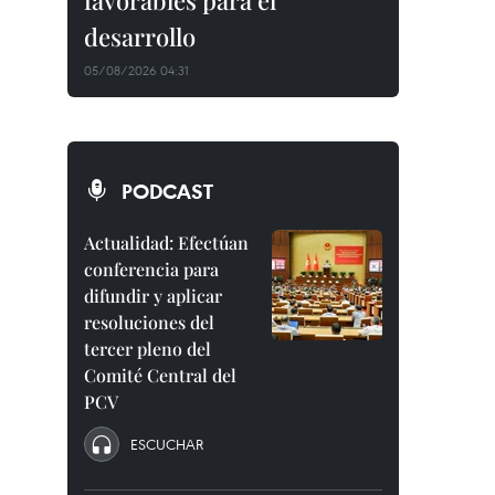
favorables para el
desarrollo
05/08/2026 04:31
PODCAST
Actualidad: Efectúan
conferencia para
difundir y aplicar
resoluciones del
tercer pleno del
Comité Central del
PCV
ESCUCHAR