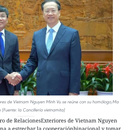
eriores de Vietnam Nguyen Minh Vu se reúne con su homólogo,Ma
(Fuente: la Cancillería vietnamita)
stro de RelacionesExteriores de Vietnam Nguyen
ina a estrechar la cooperaciónbinacional y tomar