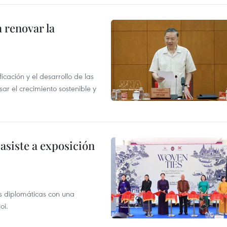
 renovar la
icación y el desarrollo de las
sar el crecimiento sostenible y
asiste a exposición
s diplomáticas con una
oi.