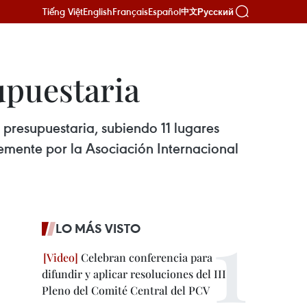
Tiếng Việt
English
Français
Español
Русский
中文
upuestaria
 presupuestaria, subiendo 11 lugares
emente por la Asociación Internacional
LO MÁS VISTO
Celebran conferencia para
difundir y aplicar resoluciones del III
Pleno del Comité Central del PCV