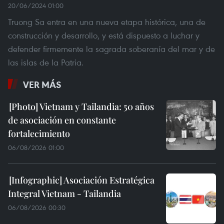
20/06/2024 01:00
Truong Sa entra en una nueva etapa histórica, una de
construcción y desarrollo, y está dispuesto a luchar y
defender firmemente la sagrada soberanía del mar y de
las islas de la Patria.
VER MÁS
Vietnam y Tailandia: 50 años
de asociación en constante
fortalecimiento
06/08/2026 01:00
Asociación Estratégica
Integral Vietnam - Tailandia
06/08/2026 00:30