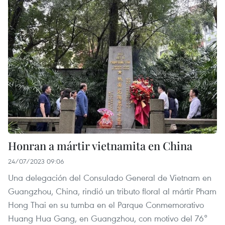
Honran a mártir vietnamita en China
24/07/2023 09:06
Una delegación del Consulado General de Vietnam en
Guangzhou, China, rindió un tributo floral al mártir Pham
Hong Thai en su tumba en el Parque Conmemorativo
Huang Hua Gang, en Guangzhou, con motivo del 76°