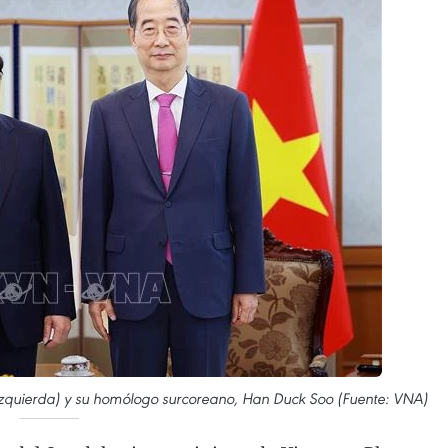
izquierda) y su homólogo surcoreano, Han Duck Soo (Fuente: VNA)