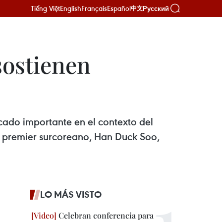
Tiếng Việt
English
Français
Español
Русский
中文
sostienen
icado importante en el contexto del
 el premier surcoreano, Han Duck Soo,
LO MÁS VISTO
Celebran conferencia para