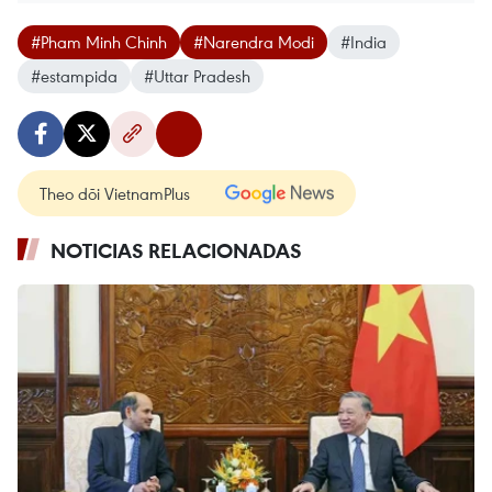
#Pham Minh Chinh
#Narendra Modi
#India
#estampida
#Uttar Pradesh
Theo dõi VietnamPlus
NOTICIAS RELACIONADAS