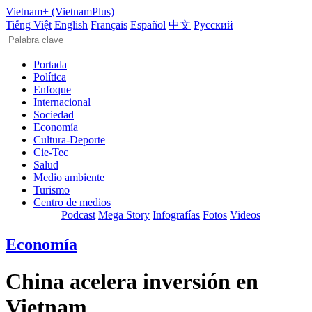
Vietnam+ (VietnamPlus)
Tiếng Việt
English
Français
Español
中文
Русский
Portada
Política
Enfoque
Internacional
Sociedad
Economía
Cultura-Deporte
Cie-Tec
Salud
Medio ambiente
Turismo
Centro de medios
Podcast
Mega Story
Infografías
Fotos
Videos
Economía
China acelera inversión en
Vietnam