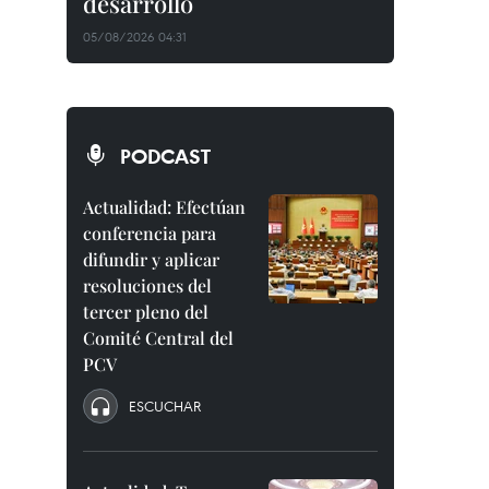
desarrollo
05/08/2026 04:31
PODCAST
Actualidad: Efectúan
conferencia para
difundir y aplicar
resoluciones del
tercer pleno del
Comité Central del
PCV
ESCUCHAR