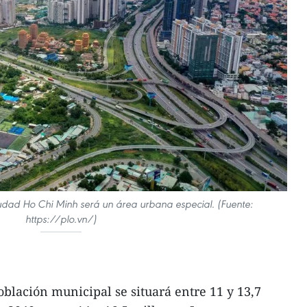
udad Ho Chi Minh será un área urbana especial. (Fuente:
https://plo.vn/)
oblación municipal se situará entre 11 y 13,7